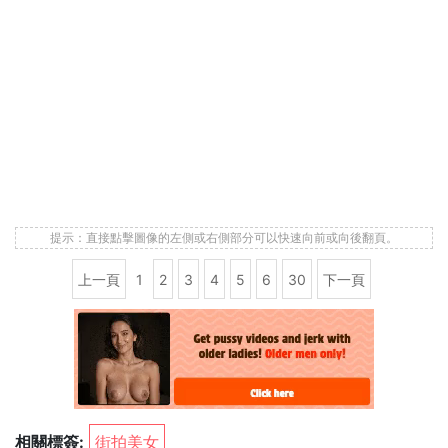
提示：直接點擊圖像的左側或右側部分可以快速向前或向後翻頁。
上一頁
1
2
3
4
5
6
30
下一頁
相關標簽:
街拍美女