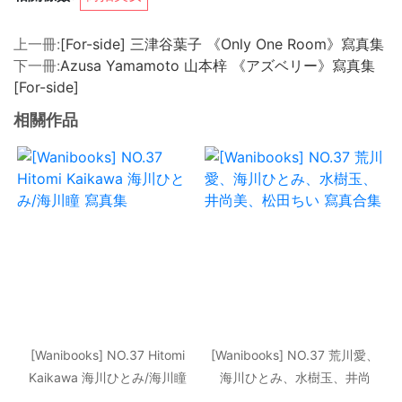
上一冊:
[For-side] 三津谷葉子 《Only One Room》寫真集
下一冊:
Azusa Yamamoto 山本梓 《アズベリー》寫真集
[For-side]
相關作品
[Wanibooks] NO.37 Hitomi
[Wanibooks] NO.37 荒川愛、
Kaikawa 海川ひとみ/海川瞳
海川ひとみ、水樹玉、井尚
寫真集
美、松田ちい 寫真合集