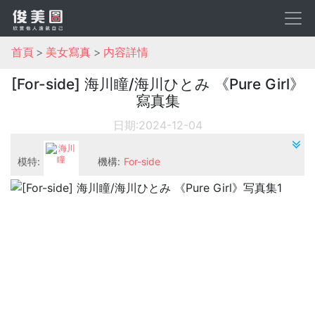
首頁
美女寫真
内容詳情
[For-side] 海川瞳/海川ひとみ 《Pure Girl》
寫真集
日期:2024-12-04
模特:
機構:
For-side
海川瞳