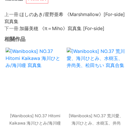
上一冊:
ほしのあき/星野亜希 《Marshmallow》[For-side]
寫真集
下一冊:
加藤美穂 《π＝Miho》寫真集 [For-side]
相關作品
[Wanibooks] NO.37 Hitomi
[Wanibooks] NO.37 荒川愛、
Kaikawa 海川ひとみ/海川瞳
海川ひとみ、水樹玉、井尚
寫真集
美、松田ちい 寫真合集