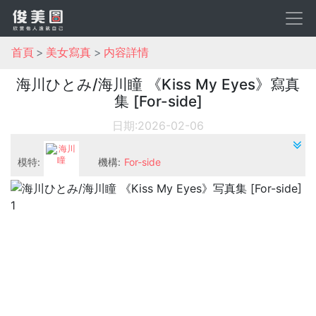
首頁
美女寫真
内容詳情
海川ひとみ/海川瞳 《Kiss My Eyes》寫真
集 [For-side]
日期:2026-02-06
模特:
機構:
For-side
海川瞳