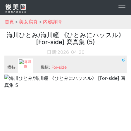
首頁
美女寫真
内容詳情
海川ひとみ/海川瞳 《ひとみにハッスル》
[For-side] 寫真集 (5)
日期:2026-04-20
模特:
機構:
For-side
海川瞳