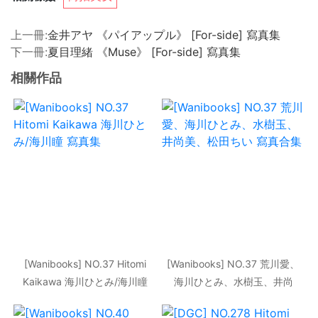
上一冊:
金井アヤ 《パイアップル》 [For-side] 寫真集
下一冊:
夏目理緒 《Muse》 [For-side] 寫真集
相關作品
[Wanibooks] NO.37 Hitomi
[Wanibooks] NO.37 荒川愛、
Kaikawa 海川ひとみ/海川瞳
海川ひとみ、水樹玉、井尚
寫真集
美、松田ちい 寫真合集