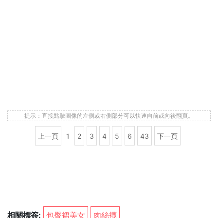
提示：直接點擊圖像的左側或右側部分可以快速向前或向後翻頁。
上一頁
1
2
3
4
5
6
43
下一頁
相關標簽:
包臀裙美女
肉絲襪