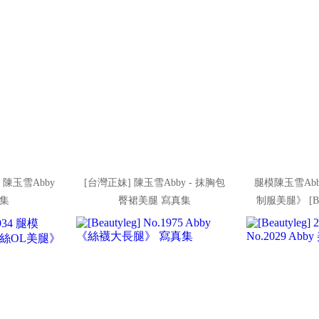
162 陳玉雪Abby
[台灣正妹] 陳玉雪Abby - 抹胸包
腿模陳玉雪Ab
集
臀裙美腿 寫真集
制服美腿》 [Beau