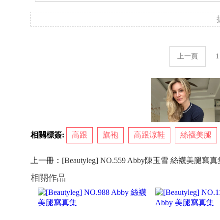
上一頁
1
相關標簽:
高跟
旗袍
高跟涼鞋
絲襪美腿
上一冊：
[Beautyleg] NO.559 Abby陳玉雪 絲襪美腿寫
相關作品