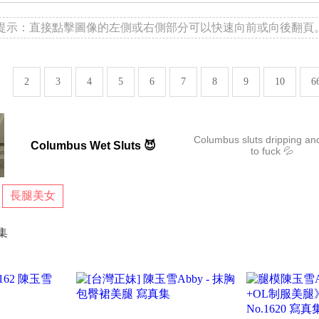
提示：直接點擊圖像的左側或右側部分可以快速向前或向後翻頁
2
3
4
5
6
7
8
9
10
6
Columbus sluts dripping an
Columbus Wet Sluts 😈
to fuck 💦
長腿美女
真集