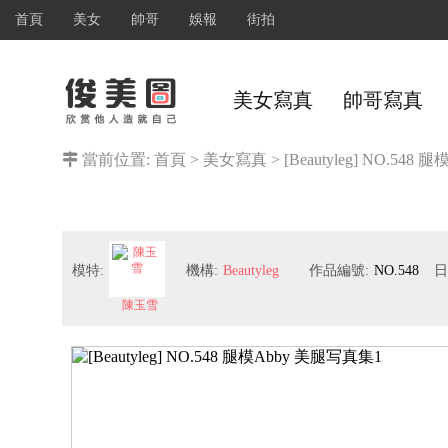
首頁
美女
帥哥
娛報
街拍
美女寫真
帥哥寫真
當前位置:
首頁
>
美女寫真
>
[Beautyleg] NO.54
模特:
機構:
Beautyleg
作品編號:
NO.548
日
陳玉雪