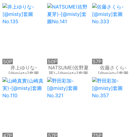
No.172
No.174
No.139
50P
50P
57P
井上ゆりな-
NATSUME(佐野夏
佐藤さくら-
[@misty]套圖
芽)-[@misty]套圖
[@misty]套圖
No.135
No.141
No.333
47P
57P
75P