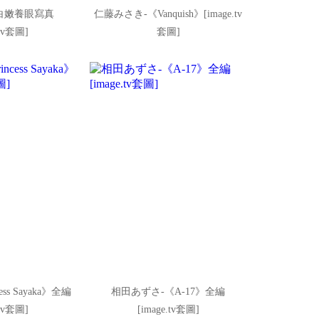
白嫩養眼寫真
仁藤みさき-《Vanquish》[image.tv
.tv套圖]
套圖]
ss Sayaka》全編
相田あずさ-《A-17》全編
.tv套圖]
[image.tv套圖]