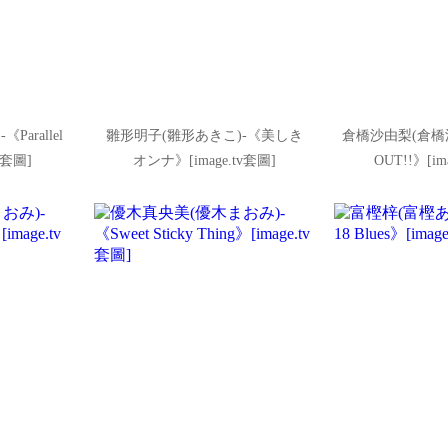
arallel
雛形明子(雛形あきこ)-《美しき
倉橋沙由梨(倉橋沙
tv套圖]
オンナ》[image.tv套圖]
OUT!!》[im