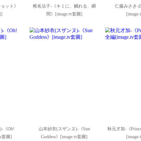
ショット》
椎名法子-《キミに、觸れる、瞬
仁藤みさき-
圖]
間》[image.tv套圖]
[image
-《Oh!
山本紗衣(スザンヌ)-《Sun
秋元才加-《Prince
.tv套圖]
Goddess》[image.tv套圖]
[image