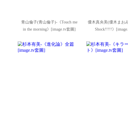
青山倫子(青山倫子)-《Touch me
優木真央美(優木まおみ)-
in the morning》[image.tv套圖]
Shock!!!!!》[imag