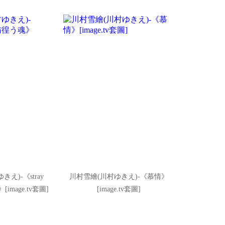
え)-《stray
川村雪繪(川村ゆきえ)-《慕情》
[image.tv套圖]
[image.tv套圖]