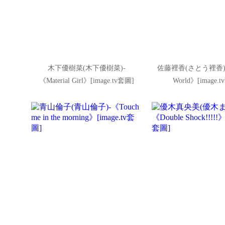
木下優樹菜(木下優樹菜)-
佐藤裡香(さとう裡香)-《P
《Material Girl》[image.tv套圖]
World》[image.