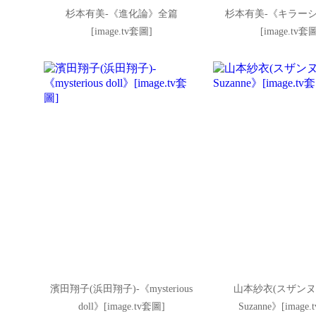
杉本有美-《進化論》全篇
杉本有美-《キラー
[image.tv套圖]
[image.tv套
濱田翔子(浜田翔子)-《mysterious
山本紗衣(スザンヌ)
doll》[image.tv套圖]
Suzanne》[image