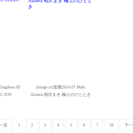
i Sugihara 杉
[image.tv]套圖2014.07 Maki
C ION
Aizawa 相沢まき 極上のひととき
一頁
1
2
3
4
5
6
7
18
下一