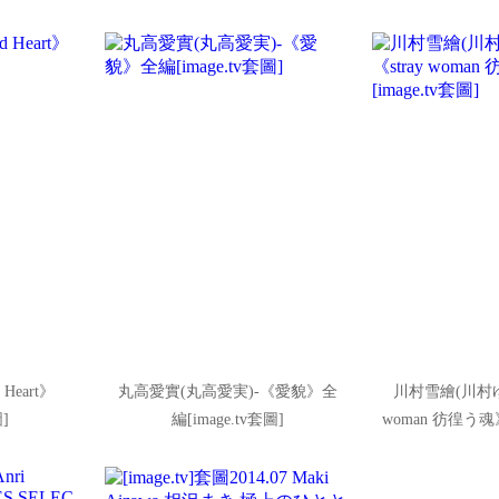
Heart》
丸高愛實(丸高愛実)-《愛貌》全
川村雪繪(川村ゆき
圖]
編[image.tv套圖]
woman 彷徨う魂》