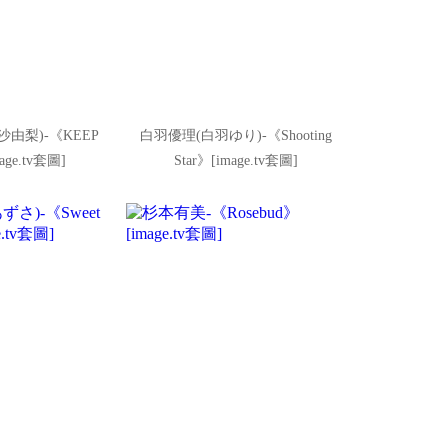
由梨)-《KEEP
白羽優理(白羽ゆり)-《Shooting
age.tv套圖]
Star》[image.tv套圖]