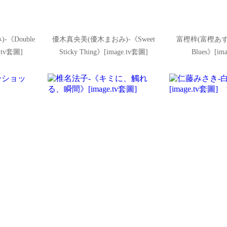
《Double
優木真央美(優木まおみ)-《Sweet
富樫梓(富樫あずさ)
e.tv套圖]
Sticky Thing》[image.tv套圖]
Blues》[im