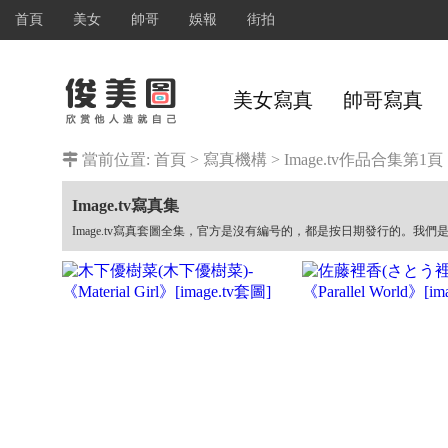
首頁
美女
帥哥
娛報
街拍
美女寫真
帥哥寫真
當前位置:
首頁
>
寫真機構
>
Image.tv作品合集
第1頁
Image.tv寫真集
Image.tv寫真套圖全集，官方是沒有編号的，都是按日期發行的。我們是