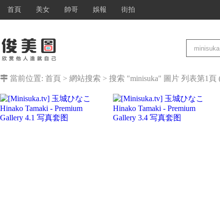
首頁
美女
帥哥
娛報
街拍
當前位置:
首頁
>
網站搜索
>
搜索 "minisuka" 圖片
列表第1頁 