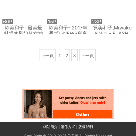
60P
15P
28P
笕美和子- 最美最
笕美和子- 2017年
筧美和子,Miwako
魅惑的禦姐兒女神
週プレNEWS寫真
Kakei - FLASH,
Weekly Playboy,
2019
上一頁
1
2
3
下一頁
網站簡介
|
聯係方式
|
版權聲明
CopyRight © 2019-2026
俊美圖
All Rights Reserved