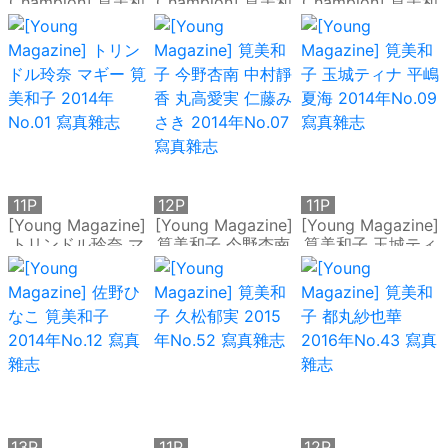
Champion] 筧美和
Champion] 筧美和
Champion] 筧美和
子 森田涼花 2014
子 唐沢りん 2015
子 橋本愛奈 2016
年No.17 寫真雜志
年No.02 寫真雜志
年No.16 寫真雜志
11P
12P
11P
[Young Magazine]
[Young Magazine]
[Young Magazine]
トリンドル玲奈 マ
筧美和子 今野杏南
筧美和子 玉城ティ
ギー 筧美和子
中村靜香 丸高愛実
ナ 平嶋夏海 2014
2014年No.01 寫真
仁藤みさき 2014年
年No.09 寫真雜志
雜志
No.07 寫真雜志
13P
11P
12P