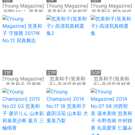
[Young Magazine]
[Young Magazine]
[Young Magazine]
佐野ひなこ 筧美和
筧美和子 久松郁実
筧美和子 都丸紗也
子 2014年No.12 寫
2015年No.52 寫真
華 2016年No.43
真雜志
雜志
寫真雜志
11P
27P
50P
[Young Magazine]
笕美和子(筧美和
笕美和子(筧美和
筧美和子 守屋茜
子)-高清寫真精選
子)-高清寫真精選
2017年No.12 寫真
集2
集
雜志