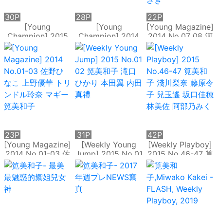
30P
28P
22P
[Young
[Young
[Young Magazine]
Champion] 2015
Champion] 2014
2014 No.07 08 河
No.02 03 笕美和
No.17 18 笕美和子
西智美 湯本美咲 笕
子 唐沢りん 山本彩
森田涼花 山本彩 犬
美和子 今野杏南 中
和泉美沙希 葉月 三
童美乃梨
村靜香 丸高愛実 仁
輪晴香
藤みさき
23P
31P
42P
[Young Magazine]
[Weekly Young
[Weekly Playboy]
2014 No.01-03 佐
Jump] 2015 No.01
2015 No.46-47 筧
野ひなこ 上野優華
02 笕美和子 滝口
美和子 淺川梨奈 藤
トリンドル玲奈 マ
ひかり 本田翼 内田
原令子 兒玉遙 坂口
ギー 笕美和子
真禮
佳穂 林美佐 阿部乃
みく