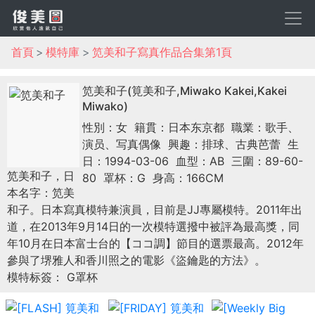
首頁
模特庫
笕美和子寫真作品合集第1頁
笕美和子(筧美和子,Miwako Kakei,Kakei
Miwako)
性別：女
籍貫：日本东京都
職業：歌手、
演员、写真偶像
興趣：排球、古典芭蕾
生
日：1994-03-06
血型：AB
三圍：89-60-
笕美和子，日
80
罩杯：G
身高：166CM
本名字：笕美
和子。日本寫真模特兼演員，目前是JJ專屬模特。2011年出
道，在2013年9月14日的一次模特選撥中被評為最高獎，同
年10月在日本富士台的【ココ調】節目的選票最高。2012年
參與了堺雅人和香川照之的電影《盜鑰匙的方法》。
模特标簽： G罩杯