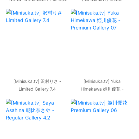
集
[Minisuka.tv] 沢村りさ -
[Minisuka.tv] Yuka
Limited Gallery 7.4
Himekawa 姫川優花 -
Premium Gallery 07