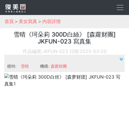
首頁
美女寫真
内容詳情
雪晴《珂朵莉 300D白絲》 [森蘿财團]
JKFUN-023 寫真集
作品編號:JKFUN-023
日期:2025-03-20
模特:
雪晴
機構:
森蘿财團