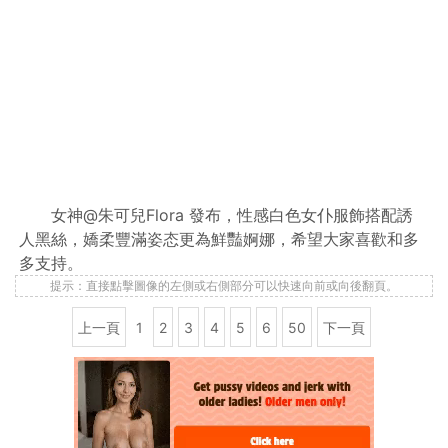
女神@朱可兒Flora 發布，性感白色女仆服飾搭配誘
人黑絲，嬌柔豐滿姿态更為鮮豔婀娜，希望大家喜歡和多
多支持。
提示：直接點擊圖像的左側或右側部分可以快速向前或向後翻頁。
上一頁
1
2
3
4
5
6
50
下一頁