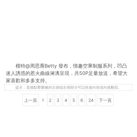
模特@周思喬Betty 發布，情趣空乘制服系列，凹凸
迷人誘惑的惹火曲線淋漓呈現，共50P足量放送，希望大
家喜歡和多多支持。
提示：直接點擊圖像的左側或右側部分可以快速向前或向後翻頁。
上一頁
1
2
3
4
5
6
24
下一頁