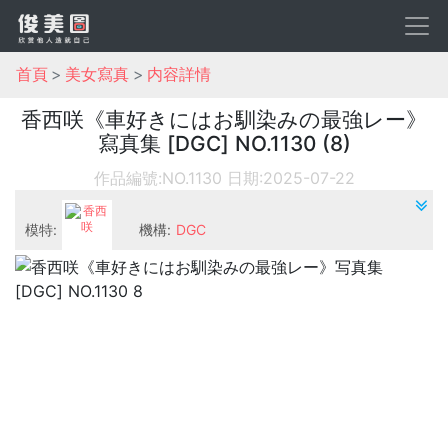
首頁
美女寫真
内容詳情
香西咲《車好きにはお馴染みの最強レー》
寫真集 [DGC] NO.1130 (8)
作品編號:NO.1130
日期:2025-07-22
模特:
機構:
DGC
香西咲