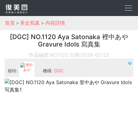
首頁
美女寫真
内容詳情
[DGC] NO.1120 Aya Satonaka 裡中あや
Gravure Idols 寫真集
作品編號:NO.1120
日期:2026-02-22
模特:
機構:
DGC
裡中あや