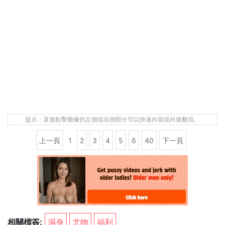
提示：直接點擊圖像的左側或右側部分可以快速向前或向後翻頁。
上一頁
1
2
3
4
5
6
40
下一頁
相關標簽:
濕身
尤物
福利