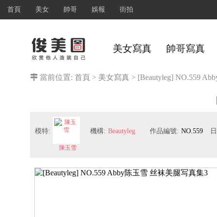
首頁
美女
帥哥
娛報
街拍
美女寫真
帥哥寫真
當前位置:
首頁
>
美女寫真
>
[Beautyleg] NO.5
模特:
機構:
Beautyleg
作品編號:
NO.559
日
陳玉雪