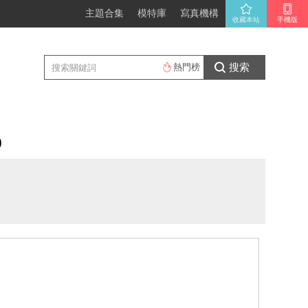
主題合集
模特庫
寫真機構
收藏本站
手機版
搜索
熱門榜
)