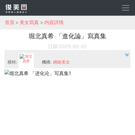
首頁
美女寫真
内容詳情
堀北真希 「進化論」寫真集
日期:2025-02-02
模特:
機構:
網絡美女
堀北真希