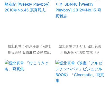
堀北真希 小野惠令奈 小池唯
堀北真希 大野いと 疋田英美
桐谷美玲 渡邊麻友 森崎友紀
川島海荷 小池唯 吉木りさ
[Weekly Playboy] 2010年
SDN48 [Weekly Playboy]
No.45 寫真雜志
2012年No.15 寫真雜志