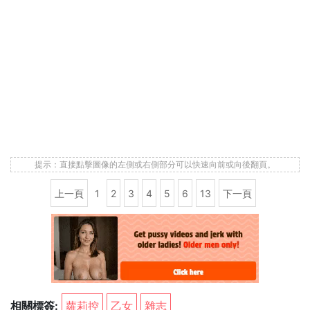
提示：直接點擊圖像的左側或右側部分可以快速向前或向後翻頁。
上一頁
1
2
3
4
5
6
13
下一頁
相關標簽:
蘿莉控
乙女
雜志