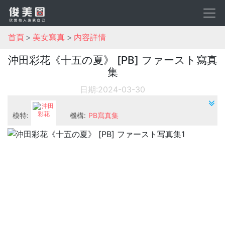
首頁
美女寫真
内容詳情
沖田彩花《十五の夏》 [PB] ファースト寫真
集
日期:2024-03-30
模特:
機構:
PB寫真集
沖田彩花