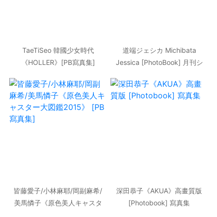
TaeTiSeo 韓國少女時代
道端ジェシカ Michibata
《HOLLER》[PB寫真集]
Jessica [PhotoBook] 月刊シ
リーズ 071 寫真集
皆藤愛子/小林麻耶/岡副麻希/
深田恭子《AKUA》高畫質版
美馬憐子《原色美人キャスタ
[Photobook] 寫真集
ー大図鑑2015》 [PB寫真集]