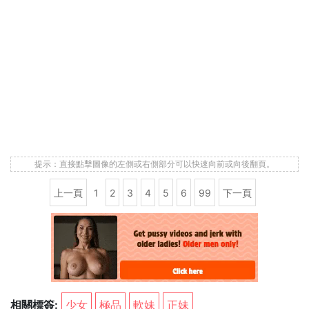
提示：直接點擊圖像的左側或右側部分可以快速向前或向後翻頁。
上一頁
1
2
3
4
5
6
99
下一頁
相關標簽:
少女
極品
軟妹
正妹