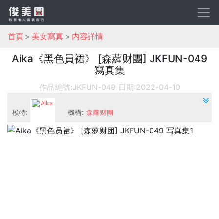
首頁
美女寫真
内容詳情
Aika《黑色員裙》 [森蘿财團] JKFUN-049
寫真集
作品編號:JKFUN-049
日期:2022-04-10
模特:
機構:
森蘿财團
Aika