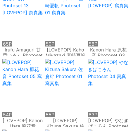
65P
50P
58P
Irufu Amaguri 甘
[LOVEPOP] Kaho
Kanon Hara 原花
栗いるふ Photoset
Miyazaki 宮崎夏帆
音 Photoset 03
13 [LOVEPOP] 寫
Photoset 01 寫真
[LOVEPOP] 寫真集
真集
集
54P
55P
83P
[LOVEPOP] Kanon
[LOVEPOP]
[LOVEPOP] やなぎ
Hara 原花音
Kizuna Sakura 佐
ばころん Photoset