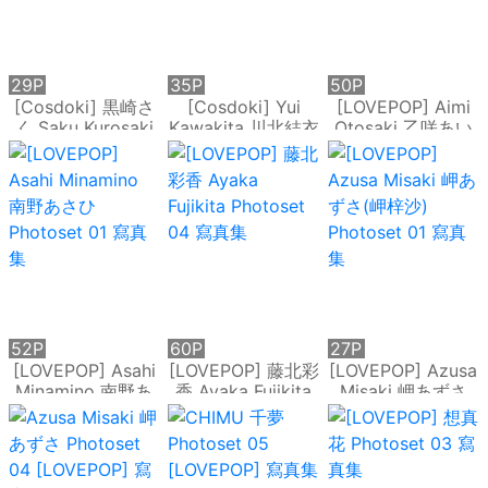
29P
35P
50P
[Cosdoki] 黒崎さ
[Cosdoki] Yui
[LOVEPOP] Aimi
く Saku Kurosaki
Kawakita 川北結衣
Otosaki 乙咲あい
kurosakisaku_pic_
kawakitayui_pic_s
み Photoset 02 寫
seifuku1 寫真集
eifuku1 寫真集
真集
52P
60P
27P
[LOVEPOP] Asahi
[LOVEPOP] 藤北彩
[LOVEPOP] Azusa
Minamino 南野あ
香 Ayaka Fujikita
Misaki 岬あずさ
さひ Photoset 01
Photoset 04 寫真
(岬梓沙) Photoset
寫真集
集
01 寫真集