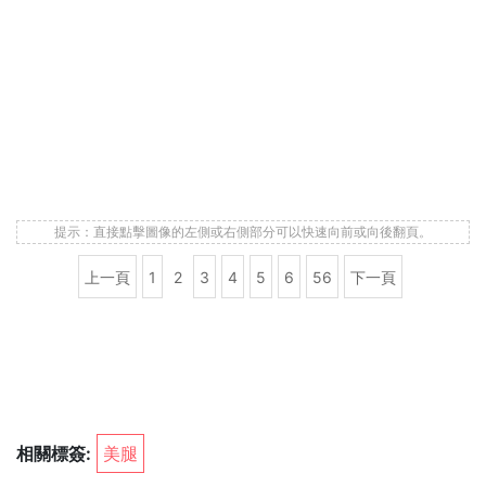
提示：直接點擊圖像的左側或右側部分可以快速向前或向後翻頁。
上一頁
1
2
3
4
5
6
56
下一頁
相關標簽:
美腿